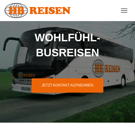
NAVI
WOHLFÜHL-
BUSREISEN
JETZT KONTAKT AUFNEHMEN