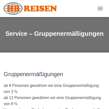
N
A
V
I
G
Service – Gruppenermäßigungen
A
T
I
O
N
U
M
S
C
Gruppenermäßigungen
H
A
ab 8 Personen gewähren wir eine Gruppenermäßigung
L
T
von 3 %
E
ab 12 Personen gewähren wir eine Gruppenermäßigung
N
von 8 %