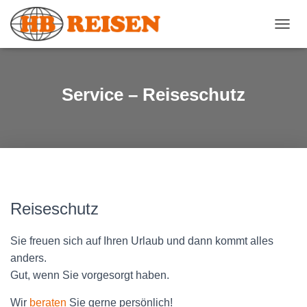
N
A
V
I
G
Service – Reiseschutz
A
T
I
O
N
U
M
S
C
Reiseschutz
H
A
Sie freuen sich auf Ihren Urlaub und dann kommt alles
L
T
anders.
E
Gut, wenn Sie vorgesorgt haben.
N
Wir
beraten
Sie gerne persönlich!