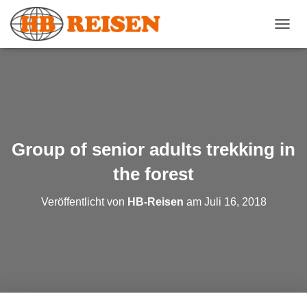
N
A
V
I
G
A
T
I
O
Group of senior adults trekking in
N
U
the forest
M
S
Veröffentlicht von
HB-Reisen
am
Juli 16, 2018
C
H
A
L
T
E
N