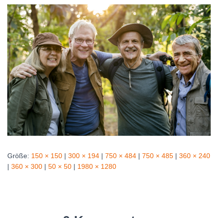
Größe:
150 × 150
|
300 × 194
|
750 × 484
|
750 × 485
|
360 × 240
|
360 × 300
|
50 × 50
|
1980 × 1280