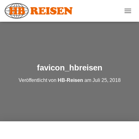
N
A
V
I
G
A
T
I
O
favicon_hbreisen
N
U
Veröffentlicht von
HB-Reisen
am
Juli 25, 2018
M
S
C
H
A
L
T
E
N