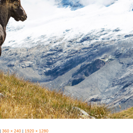
|
360 × 240
|
1920 × 1280