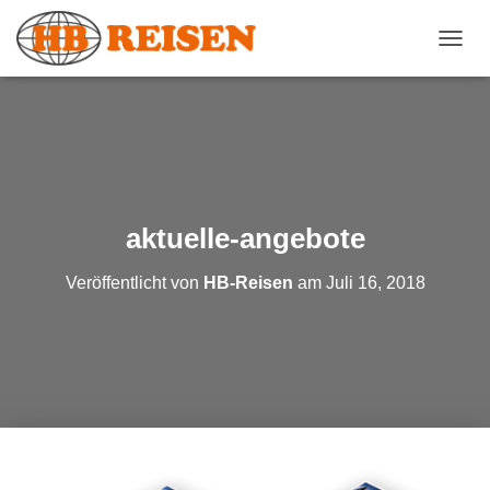
N
A
V
I
G
A
T
I
O
aktuelle-angebote
N
U
Veröffentlicht von
HB-Reisen
am
Juli 16, 2018
M
S
C
H
A
L
T
E
N